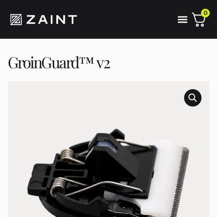
0
GroinGuard™ v2