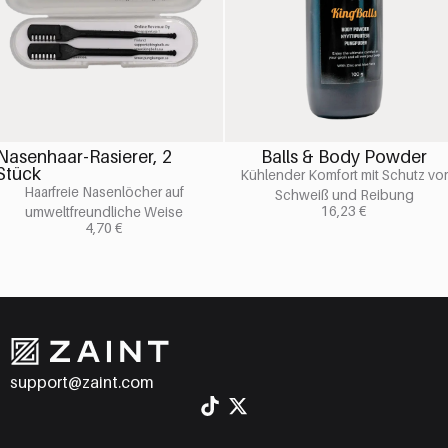
Nasenhaar-Rasierer, 2
Balls & Body Powder
Stück
Kühlender Komfort mit Schutz vor
Haarfreie Nasenlöcher auf
Schweiß und Reibung
16,23
€
umweltfreundliche Weise
4,70
€
support@zaint.com