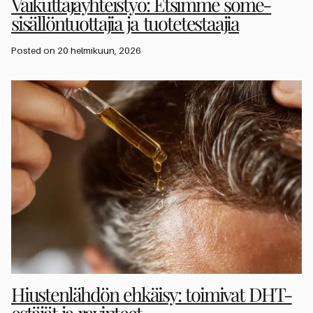
Vaikuttajayhteistyö: Etsimme some-
sisällöntuottajia ja tuotetestaajia
Posted on 20 helmikuun, 2026
Hiustenlähdön ehkäisy: toimivat DHT-