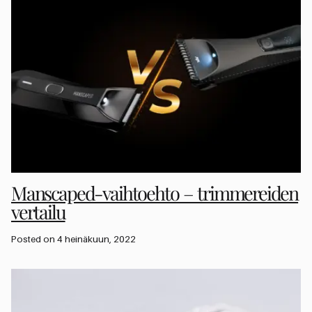
Manscaped-vaihtoehto – trimmereiden
vertailu
Posted on 4 heinäkuun, 2022