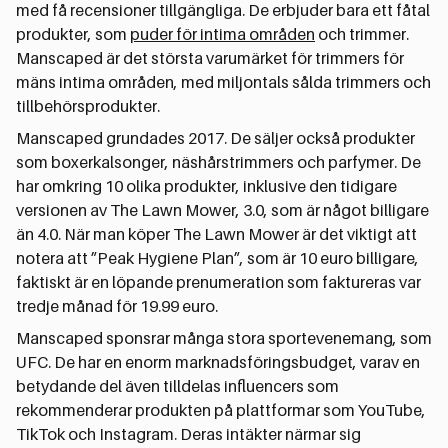
med få recensioner tillgängliga. De erbjuder bara ett fåtal
produkter, som
puder för intima områden
och trimmer.
Manscaped är det största varumärket för trimmers för
mäns intima områden, med miljontals sålda trimmers och
tillbehörsprodukter.
Manscaped grundades 2017. De säljer också produkter
som boxerkalsonger, näshårstrimmers och parfymer. De
har omkring 10 olika produkter, inklusive den tidigare
versionen av The Lawn Mower, 3.0, som är något billigare
än 4.0. När man köper The Lawn Mower är det viktigt att
notera att ”Peak Hygiene Plan”, som är 10 euro billigare,
faktiskt är en löpande prenumeration som faktureras var
tredje månad för 19.99 euro.
Manscaped sponsrar många stora sportevenemang, som
UFC. De har en enorm marknadsföringsbudget, varav en
betydande del även tilldelas influencers som
rekommenderar produkten på plattformar som YouTube,
TikTok och Instagram. Deras intäkter närmar sig