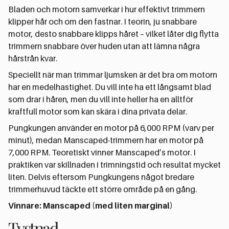
Bladen och motorn samverkar i hur effektivt trimmern
klipper hår och om den fastnar. I teorin, ju snabbare
motor, desto snabbare klipps håret – vilket låter dig flytta
trimmern snabbare över huden utan att lämna några
hårstrån kvar.
Speciellt när man trimmar ljumsken är det bra om motorn
har en medelhastighet. Du vill inte ha ett långsamt blad
som drar i håren, men du vill inte heller ha en alltför
kraftfull motor som kan skära i dina privata delar.
Pungkungen använder en motor på 6,000 RPM (varv per
minut), medan Manscaped-trimmern har en motor på
7,000 RPM. Teoretiskt vinner Manscaped’s motor. I
praktiken var skillnaden i trimningstid och resultat mycket
liten. Delvis eftersom Pungkungens något bredare
trimmerhuvud täckte ett större område på en gång.
Vinnare: Manscaped (med liten marginal)
Tystnad