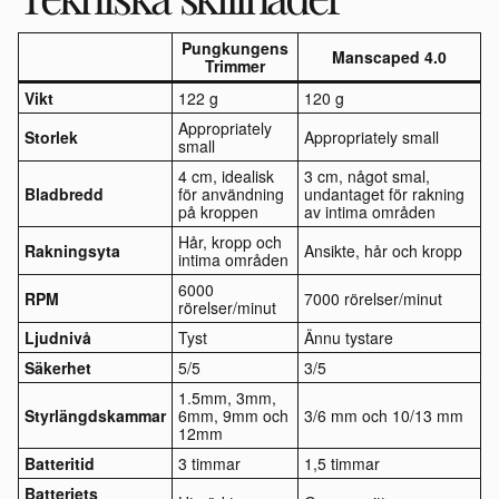
Pungkungens
Manscaped 4.0
Trimmer
Vikt
122 g
120 g
Appropriately
Storlek
Appropriately small
small
4 cm, idealisk
3 cm, något smal,
Bladbredd
för användning
undantaget för rakning
på kroppen
av intima områden
Hår, kropp och
Rakningsyta
Ansikte, hår och kropp
intima områden
6000
RPM
7000 rörelser/minut
rörelser/minut
Ljudnivå
Tyst
Ännu tystare
Säkerhet
5/5
3/5
1.5mm, 3mm,
Styrlängdskammar
6mm, 9mm och
3/6 mm och 10/13 mm
12mm
Batteritid
3 timmar
1,5 timmar
Batteriets