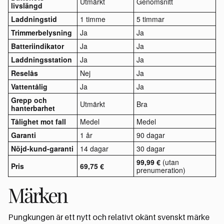
Utmärkt
Genomsnitt
livslängd
Laddningstid
1 timme
5 timmar
Trimmerbelysning
Ja
Ja
Batteriindikator
Ja
Ja
Laddningsstation
Ja
Ja
Reselås
Nej
Ja
Vattentålig
Ja
Ja
Grepp och
Utmärkt
Bra
hanterbarhet
Tålighet mot fall
Medel
Medel
Garanti
1 år
90 dagar
Nöjd-kund-garanti
14 dagar
30 dagar
99,99 €
(utan
Pris
69,75
€
prenumeration)
Märken
Pungkungen är ett nytt och relativt okänt svenskt märke