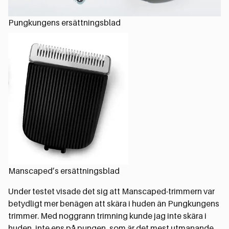
Pungkungens ersättningsblad
Manscaped’s ersättningsblad
Under testet visade det sig att Manscaped-trimmern var
betydligt mer benägen att skära i huden än Pungkungens
trimmer. Med noggrann trimning kunde jag inte skära i
huden, inte ens på pungen, som är det mest utmanande