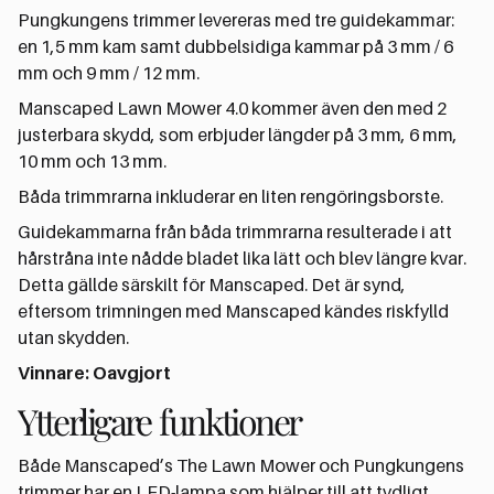
Pungkungens trimmer levereras med tre guidekammar:
en 1,5 mm kam samt dubbelsidiga kammar på 3 mm / 6
mm och 9 mm / 12 mm.
Manscaped Lawn Mower 4.0 kommer även den med 2
justerbara skydd, som erbjuder längder på 3 mm, 6 mm,
10 mm och 13 mm.
Båda trimmrarna inkluderar en liten rengöringsborste.
Guidekammarna från båda trimmrarna resulterade i att
hårstråna inte nådde bladet lika lätt och blev längre kvar.
Detta gällde särskilt för Manscaped. Det är synd,
eftersom trimningen med Manscaped kändes riskfylld
utan skydden.
Vinnare: Oavgjort
Ytterligare funktioner
Både Manscaped’s The Lawn Mower och Pungkungens
trimmer har en LED-lampa som hjälper till att tydligt