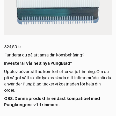
324,50
kr
Funderar du på att ansa din könsbehåring?
Investera i vår helt nya PungBlad™
Upplev oöverträffad komfort efter varje trimning. Om du
på något sätt skulle lyckas skada ditt intimområde när du
använder PungBlad täcker vi kostnaden för hela din
order.
OBS: Denna produkt är endast kompatibel med
Pungkungens v1-trimmers.
I lager