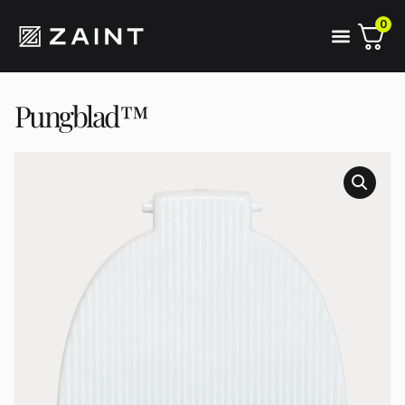
0
Pungblad™