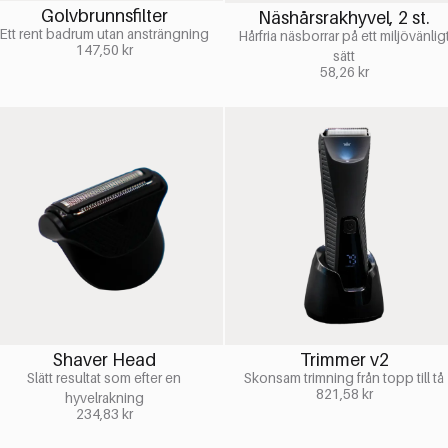
Golvbrunnsfilter
Näshårsrakhyvel, 2 st.
Ett rent badrum utan ansträngning
Hårfria näsborrar på ett miljövänlig
147,50
kr
sätt
58,26
kr
Shaver Head
Trimmer v2
Slätt resultat som efter en
Skonsam trimning från topp till tå
821,58
kr
hyvelrakning
234,83
kr