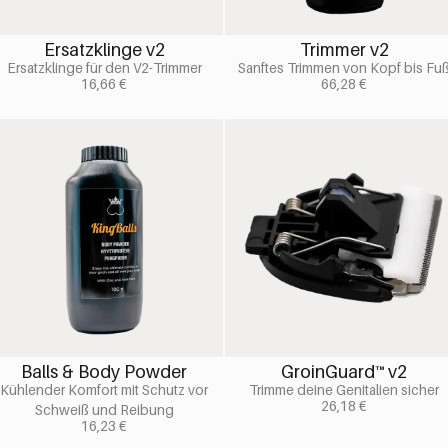
Ersatzklinge v2
Trimmer v2
Ersatzklinge für den V2-Trimmer
Sanftes Trimmen von Kopf bis Fu
16,66
€
66,28
€
Balls & Body Powder
GroinGuard™ v2
Kühlender Komfort mit Schutz vor
Trimme deine Genitalien sicher
26,18
€
Schweiß und Reibung
16,23
€